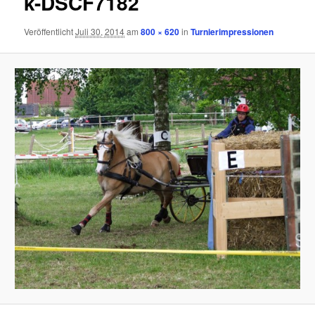
k-DSCF7182
Veröffentlicht
Juli 30, 2014
am
800 × 620
in
Turnierimpressionen