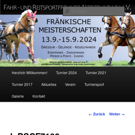
Zum
Offizielle Homepage
Inhalt
Such
wechseln
Fahr und Reitsportfreunde
Niederlindach e.V.
Hauptmenü
Herzlich Willkommen!
Turnier 2024
Turnier 2021
Turnier 2017
Aktuelles
Verein
Turniersport
Galerie
Kontakt
Bilder-
← Zurück
Weiter →
Navigation