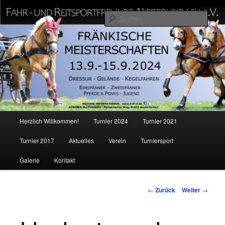
Zum
Offizielle Homepage
Inhalt
Such
wechseln
Fahr und Reitsportfreunde
Niederlindach e.V.
Hauptmenü
Herzlich Willkommen!
Turnier 2024
Turnier 2021
Turnier 2017
Aktuelles
Verein
Turniersport
Galerie
Kontakt
Beitragsnavigation
←
Zurück
Weiter
→