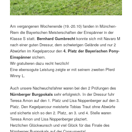
Am vergangenen Wochenende (19.-20.10) fanden in München-
Riem die Bayerischen Meisterschaften der Einspänner in der
Klasse S statt.
Bernhard Gumbrecht
konnte sich mit Navaro M
nach einer guten Dressur, dem schwierigen Gelände und nur 2
Abwürfen im Kegelparcour den
4. Platz der Bayerischen Pony-
Einspänner
sichern.
Wir gratulieren dazu recht herzlich!
Eine ebensogute Leistung zeigte er mit seinem zweiten Pferd
Winny L.
Auch unsere Nachwuchsfahrer waren bei den 2 Prüfungen des
Nürnberger Burgpokals
sehr erfolgreich. In der Dressur fuhr
Teresa Amon auf den 1. Platz und Lisa Noppenberger auf den 3.
Platz. Den Kegelparcour meisterte Tobias Traut ohne Abwürfe
und sicherte sich so den 2. Platz, an 3. und 4. Stelle waren
Teresa Amon und Lisa Noppenberger plaziert.
Herzlichen Glückwunsch und viel Glück für das Finale des
Nürnberger Burgpokals auf der Consumenta!